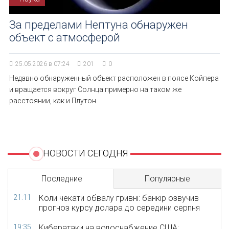
За пределами Нептуна обнаружен
объект с атмосферой
25.05.2026 в 07:24
201
0
Недавно обнаруженный объект расположен в поясе Койпера
и вращается вокруг Солнца примерно на таком же
расстоянии, как и Плутон.
НОВОСТИ СЕГОДНЯ
Последние
Популярные
21:11
Коли чекати обвалу гривні: банкір озвучив
прогноз курсу долара до середини серпня
19:35
Кибератаки на водоснабжение США: