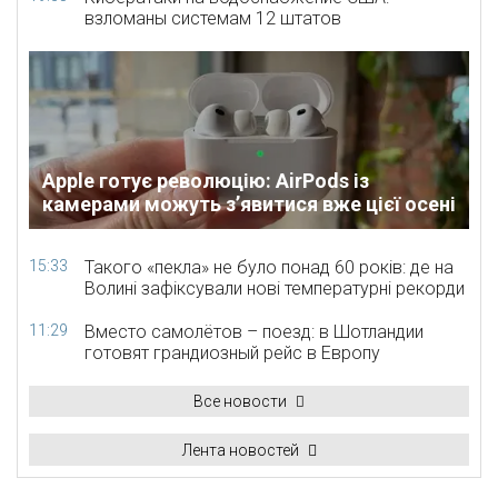
взломаны системам 12 штатов
Apple готує революцію: AirPods із
камерами можуть з’явитися вже цієї осені
15:33
Такого «пекла» не було понад 60 років: де на
Волині зафіксували нові температурні рекорди
11:29
Вместо самолётов – поезд: в Шотландии
готовят грандиозный рейс в Европу
Все новости
Лента новостей