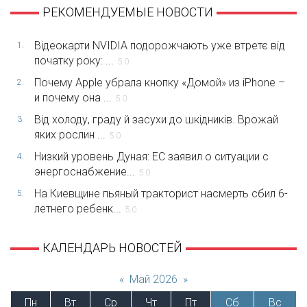
РЕКОМЕНДУЕМЫЕ НОВОСТИ
Відеокарти NVIDIA подорожчають уже втретє від
1.
початку року: ...
5.0
Почему Apple убрала кнопку «Домой» из iPhone –
2.
и почему она ...
5.0
Від холоду, граду й засухи до шкідників. Врожай
3.
яких рослин ...
5.0
Низкий уровень Дуная: ЕС заявил о ситуации с
4.
энергоснабжение...
5.0
На Киевщине пьяный тракторист насмерть сбил 6-
5.
летнего ребенк...
5.0
КАЛЕНДАРЬ НОВОСТЕЙ
«
Май 2026
»
Пн
Вт
Ср
Чт
Пт
Сб
Вс