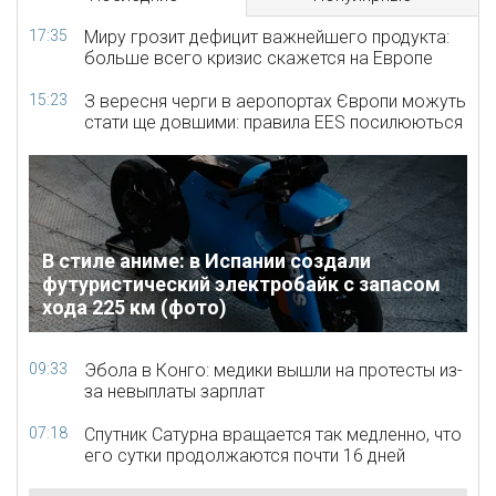
17:35
Миру грозит дефицит важнейшего продукта:
больше всего кризис скажется на Европе
15:23
З вересня черги в аеропортах Європи можуть
стати ще довшими: правила EES посилюються
В стиле аниме: в Испании создали
футуристический электробайк с запасом
хода 225 км (фото)
09:33
Эбола в Конго: медики вышли на протесты из-
за невыплаты зарплат
07:18
Спутник Сатурна вращается так медленно, что
его сутки продолжаются почти 16 дней