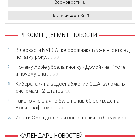
Все новости
Лента новостей
РЕКОМЕНДУЕМЫЕ НОВОСТИ
Відеокарти NVIDIA подорожчають уже втретє від
1.
початку року: ...
5.0
Почему Apple убрала кнопку «Домой» из iPhone –
2.
и почему она ...
5.0
Кибератаки на водоснабжение США: взломаны
3.
системам 12 штатов
5.0
Такого «пекла» не було понад 60 років: де на
4.
Волині зафіксув...
5.0
Иран и Оман достигли соглашения по Ормузу
5.
5.0
КАЛЕНДАРЬ НОВОСТЕЙ