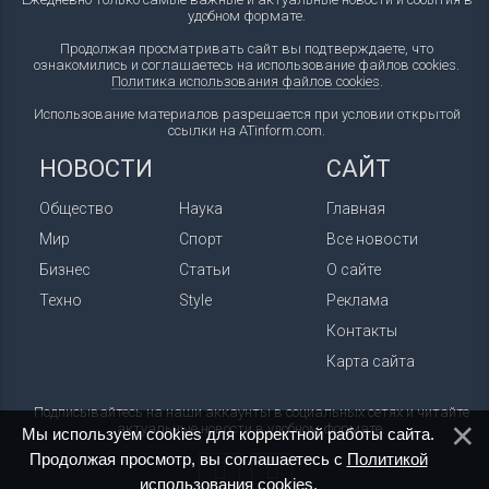
удобном формате.
Продолжая просматривать сайт вы подтверждаете, что
ознакомились и соглашаетесь на использование файлов cookies.
Политика использования файлов cookies
.
Использование материалов разрешается при условии открытой
ссылки на ATinform.com.
НОВОСТИ
САЙТ
Общество
Наука
Главная
Мир
Спорт
Все новости
Бизнес
Статьи
О сайте
Техно
Style
Реклама
Контакты
Карта сайта
Подписывайтесь на наши аккаунты в социальных сетях и читайте
актуальные новости в удобном формате.
Мы используем cookies для корректной работы сайта.
Продолжая просмотр, вы соглашаетесь с
Политикой
использования cookies
.