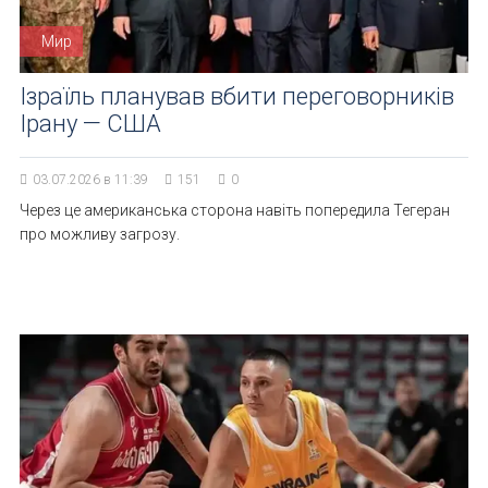
Мир
Ізраїль планував вбити переговорників
Ірану — США
03.07.2026 в 11:39
151
0
Через це американська сторона навіть попередила Тегеран
про можливу загрозу.