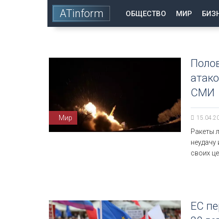
ATinform
ОБЩЕСТВО
МИР
БИЗ
Полов
атако
СМИ
Мир
15.04.2
Ракеты л
неудачу 
своих це
ЕС п