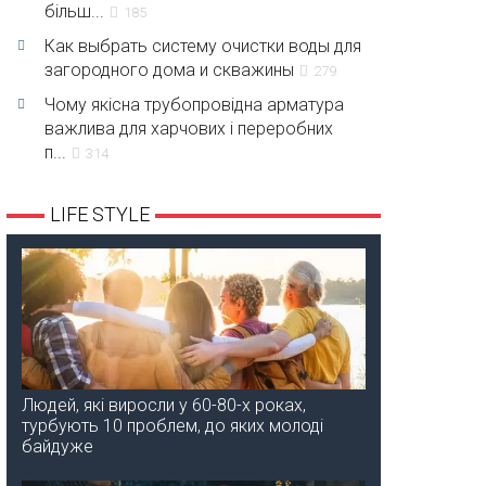
більш...
185
Как выбрать систему очистки воды для
загородного дома и скважины
279
Чому якісна трубопровідна арматура
важлива для харчових і переробних
п...
314
LIFE STYLE
Людей, які виросли у 60-80-х роках,
турбують 10 проблем, до яких молоді
байдуже