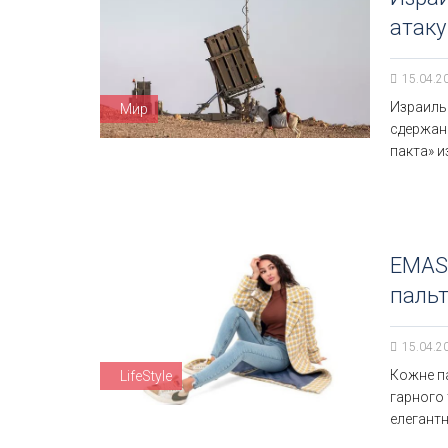
атак
15.04.2
Израиль 
Мир
сдержан
пакта» 
EMASS
паль
15.04.2
Кожне п
LifeStyle
гарного 
елегантн