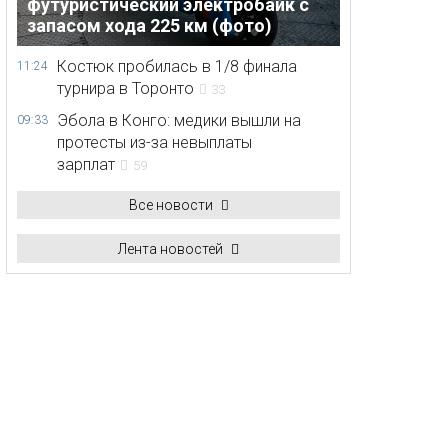
футуристический электробайк с
запасом хода 225 км (фото)
Костюк пробилась в 1/8 финала
11:24
турнира в Торонто
33
Эбола в Конго: медики вышли на
09:33
протесты из-за невыплаты
зарплат
59
Все новости
Лента новостей