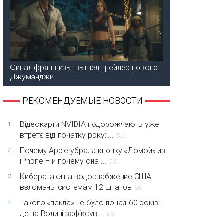
Финал франшизы: вышел трейлер нового
Джуманджи
РЕКОМЕНДУЕМЫЕ НОВОСТИ
Відеокарти NVIDIA подорожчають уже
1.
втретє від початку року: ...
5.0
Почему Apple убрала кнопку «Домой» из
2.
iPhone – и почему она ...
5.0
Кибератаки на водоснабжение США:
3.
взломаны системам 12 штатов
5.0
Такого «пекла» не було понад 60 років:
4.
де на Волині зафіксув...
5.0