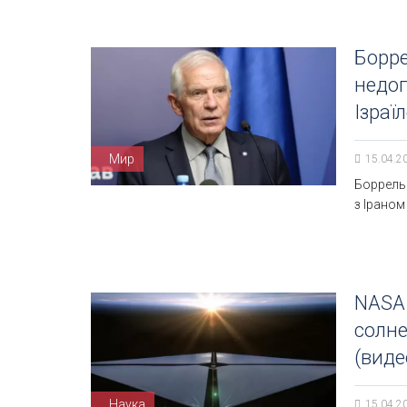
Борре
недоп
Ізраї
Мир
15.04.2
Боррель 
з Іраном
NASA
солне
(виде
Наука
15.04.2