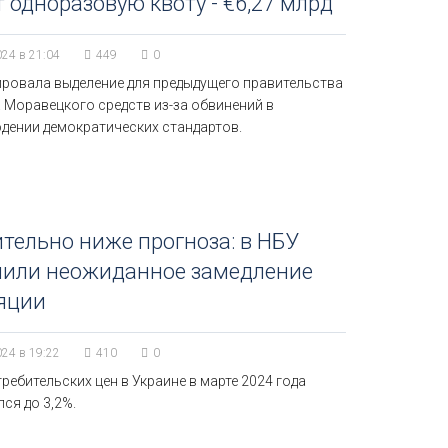
т одноразовую квоту - €6,27 млрд
024 в 21:04
449
0
ировала выделение для предыдущего правительства
 Моравецкого средств из-за обвинений в
дении демократических стандартов.
тельно ниже прогноза: в НБУ
нили неожиданное замедление
яции
024 в 19:22
410
0
ребительских цен в Украине в марте 2024 года
ся до 3,2%.