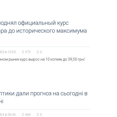
поднял официальный курс
ра до исторического максимума
024 в 10:20
575
0
ном рынке курс вырос на 10 копеек до 39,50 грн/
тики дали прогноз на сьогодні в
ні
024 в 09:44
460
0