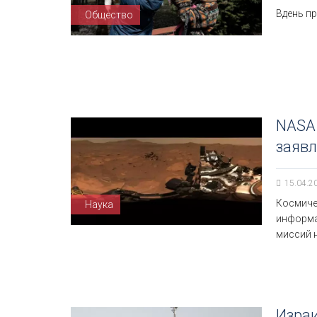
Вдень про
Общество
NASA 
заявл
15.04.2
Космиче
Наука
информа
миссий н
Израи