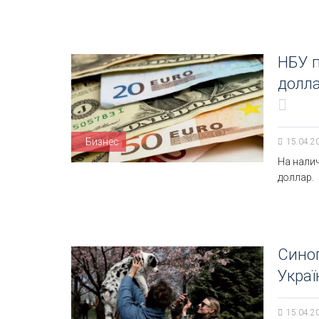
НБУ 
долла
Бизнес
15.04.2
На налич
доллар.
Синоп
Украї
15.04.2