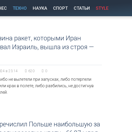
НЕС
ТЕХНО
НАУКА
СПОРТ
СТАТЬИ
STYLE
ина ракет, которыми Иран
вал Израиль, вышла из строя —
024 в 23:14
620
0
ибо не вылетели при запусках, либо потерпели
или крах в полете, либо разбились, не достигнув
лей.
еречислил Польше наибольшую за