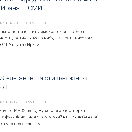
у Ирана — СМИ
024 в 07:20
582
0
пытается выяснить, сможет ли он в обмен на
ность достичь какого-нибудь «стратегического
из США против Ирана
: елегантні та стильні жіночі
то
024 в 03:19
991
0
альто EMASS народжувалося з ідеї створення
та функціонального одягу, який втілював би в собі
ість та практичність.