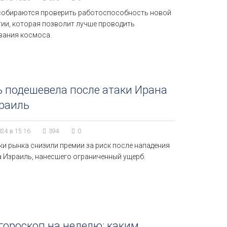
собираются проверить работоспособность новой
гии, которая позволит лучше проводить
вания космоса.
 подешевела после атаки Ирана
раиль
024 в 15:16
394
0
ки рынка снизили премии за риск после нападения
а Израиль, нанесшего ограниченный ущерб.
гороскоп на неделю: каким