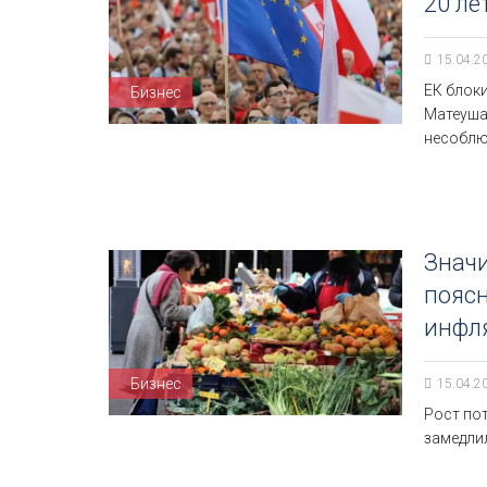
20 ле
15.04.2
ЕК блок
Бизнес
Матеуша
несоблю
Значи
пояс
инфл
Бизнес
15.04.2
Рост пот
замедлил