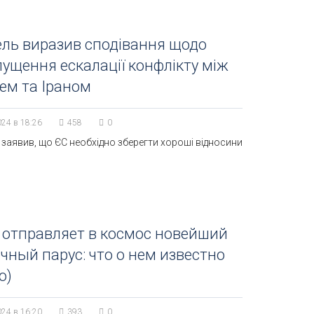
ль виразив сподівання щодо
ущення ескалації конфлікту між
лем та Іраном
024 в 18:26
458
0
заявив, що ЄС необхідно зберегти хороші відносини
 отправляет в космос новейший
чный парус: что о нем известно
о)
024 в 16:20
393
0