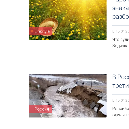
знака
разбо
LifeStyle
15.04.2
Что сули
Зодиака
В Рос
трети
15.04.2
Российск
Россия
один из 