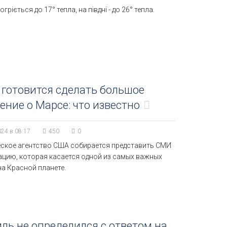
гріється до 17° тепла, на півдні - до 26° тепла.
готовится сделать большое
ение о Марсе: что известно
024 в 08:17
450
0
ское агентство США собирается представить СМИ
цию, которая касается одной из самых важных
а Красной планете.
ль не определился с ответом на