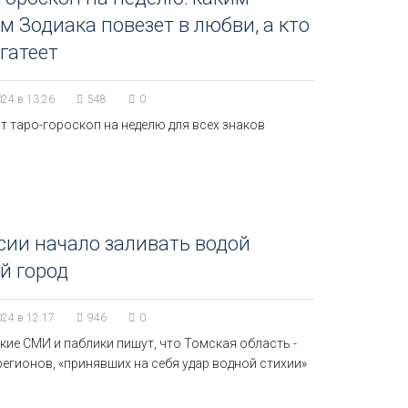
м Зодиака повезет в любви, а кто
гатеет
024 в 13:26
548
0
т таро-гороскоп на неделю для всех знаков
сии начало заливать водой
й город
024 в 12:17
946
0
ие СМИ и паблики пишут, что Томская область -
регионов, «принявших на себя удар водной стихии»