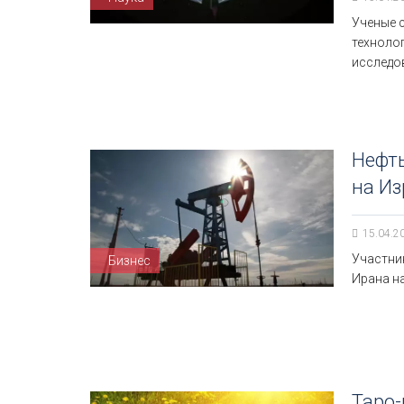
Ученые 
техноло
исследо
Нефть
на Из
15.04.2
Участни
Бизнес
Ирана н
Таро-