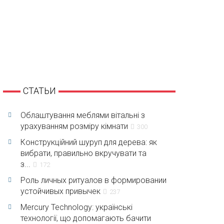
СТАТЬИ
Облаштування меблями вітальні з
урахуванням розміру кімнати
300
Конструкційний шуруп для дерева: як
вибрати, правильно вкручувати та
з...
172
Роль личных ритуалов в формировании
устойчивых привычек
237
Mercury Technology: українські
технології, що допомагають бачити