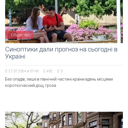
Общество
Синоптики дали прогноз на сьогодні в
Україні
27.07.2024 в 07:45
402
0
Без опадів, лише в північній частині країни вдень місцями
короткочасний дощ, гроза.