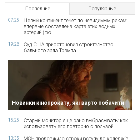
Последние
Популярные
07:25
Целый континент течет по невидимым рекам:
впервые составлена карта этих водных
артерий (фо...
19:28
Суд США приостановил строительство
бального зала Трампа
Новинки кінопрокату, які варто побачити
15:25
Старый монитор еще рано выбрасывать: как
использовать его повторно с пользой
13:35
МОН продовжило строки вступу до коледжів: