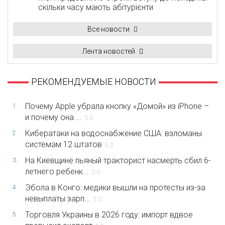
скільки часу мають абітурієнти
Все новости
Лента новостей
РЕКОМЕНДУЕМЫЕ НОВОСТИ
Почему Apple убрала кнопку «Домой» из iPhone –
1.
и почему она ...
5.0
Кибератаки на водоснабжение США: взломаны
2.
системам 12 штатов
5.0
На Киевщине пьяный тракторист насмерть сбил 6-
3.
летнего ребенк...
5.0
Эбола в Конго: медики вышли на протесты из-за
4.
невыплаты зарп...
5.0
Торговля Украины в 2026 году: импорт вдвое
5.