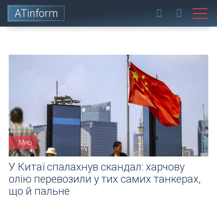
ATinform
Мир
У Китаї спалахнув скандал: харчову
олію перевозили у тих самих танкерах,
що й пальне