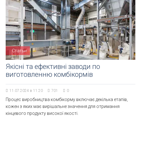
Статьи
Якісні та ефективні заводи по
виготовленню комбікормів
11.07.2024 в 11:20
701
0
Процес виробництва комбікорму включає декілька етапів,
кожен з яких має вирішальне значення для отримання
кінцевого продукту високої якості.