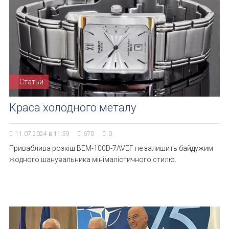
Статьи
Краса холодного металу
11.07.2024 в 11:59
670
0
Приваблива розкіш BEM-100D-7AVEF не залишить байдужим
жодного шанувальника мінімалістичного стилю.