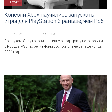
Техно
Консоли Xbox научились запускать
игры для PlayStation 3 раньше, чем PS5
11.07.2024 в 19:11
469
0
По слухам, Sony готовит нативную поддержку некоторых игр
с PS3 для PS5, но релиз фичи состоится нее раньше конца
2024 года