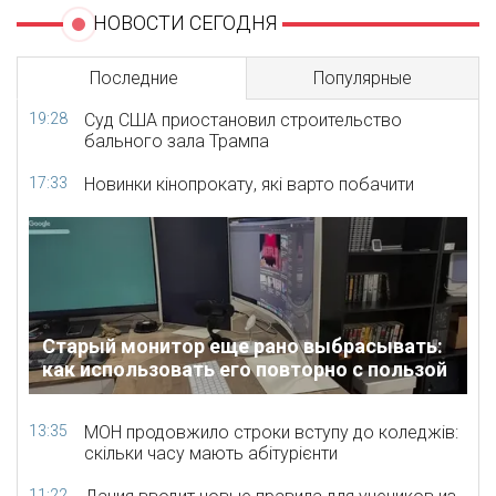
НОВОСТИ СЕГОДНЯ
Последние
Популярные
19:28
Суд США приостановил строительство
бального зала Трампа
17:33
Новинки кінопрокату, які варто побачити
Старый монитор еще рано выбрасывать:
как использовать его повторно с пользой
13:35
МОН продовжило строки вступу до коледжів:
скільки часу мають абітурієнти
11:22