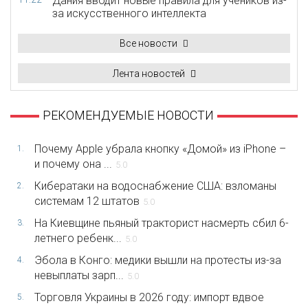
Дания вводит новые правила для учеников из-
за искусственного интеллекта
Все новости
Лента новостей
РЕКОМЕНДУЕМЫЕ НОВОСТИ
Почему Apple убрала кнопку «Домой» из iPhone –
1.
и почему она ...
5.0
Кибератаки на водоснабжение США: взломаны
2.
системам 12 штатов
5.0
На Киевщине пьяный тракторист насмерть сбил 6-
3.
летнего ребенк...
5.0
Эбола в Конго: медики вышли на протесты из-за
4.
невыплаты зарп...
5.0
Торговля Украины в 2026 году: импорт вдвое
5.