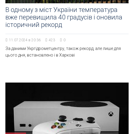
В одному з міст України температура
вже перевищила 40 градусів і оновила
історичний рекорд
11.07.2024 в 20:36
423
0
За даними Укргідрометцентру, також рекорд, але лише для
цього дня, встановлено і в Харкові