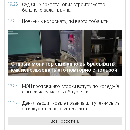
19:28
Суд США приостановил строительство
бального зала Трампа
17:33
Новинки кінопрокату, які варто побачити
Старый монитор еще рано выбрасывать:
как использовать его повторно с пользой
13:35
МОН продовжило строки вступу до коледжів:
скільки часу мають абітурієнти
11:22
Дания вводит новые правила для учеников из-
за искусственного интеллекта
Все новости