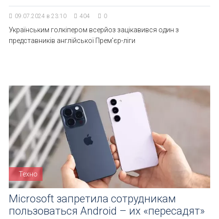
09.07.2024 в 23:10
404
0
Українським голкіпером всерйоз зацікавився один з
представників англійської Прем'єр-ліги
Техно
Microsoft запретила сотрудникам
пользоваться Android – их «пересадят»