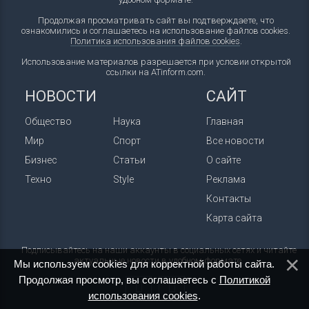
Продолжая просматривать сайт вы подтверждаете, что
ознакомились и соглашаетесь на использование файлов cookies.
Политика использования файлов cookies
.
Использование материалов разрешается при условии открытой
ссылки на ATinform.com.
НОВОСТИ
САЙТ
Общество
Наука
Главная
Мир
Спорт
Все новости
Бизнес
Статьи
О сайте
Техно
Style
Реклама
Контакты
Карта сайта
Подписывайтесь на наши аккаунты в социальных сетях и читайте
актуальные новости в удобном формате.
Мы используем cookies для корректной работы сайта.
Продолжая просмотр, вы соглашаетесь с
Политикой
использования cookies
.