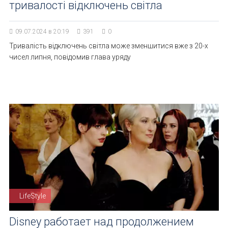
тривалості відключень світла
09.07.2024 в 20:19
391
0
Тривалість відключень світла може зменшитися вже з 20-х
чисел липня, повідомив глава уряду
LifeStyle
Disney работает над продолжением