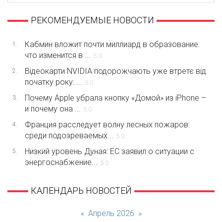
РЕКОМЕНДУЕМЫЕ НОВОСТИ
Кабмин вложит почти миллиард в образование:
1.
что изменится в ...
5.0
Відеокарти NVIDIA подорожчають уже втретє від
2.
початку року: ...
5.0
Почему Apple убрала кнопку «Домой» из iPhone –
3.
и почему она ...
5.0
Франция расследует волну лесных пожаров:
4.
среди подозреваемых...
5.0
Низкий уровень Дуная: ЕС заявил о ситуации с
5.
энергоснабжение...
5.0
КАЛЕНДАРЬ НОВОСТЕЙ
«
Апрель 2026
»