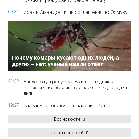
готовят грандиозный рейс в Европу
09:31
Иран и Оман достигли соглашения по Ормузу
Почему комары кусают одних людей, а
других – нет: ученые нашли ответ
21:32
Від холоду, граду й засухи до шкідників.
Врожай яких рослин постраждав від негоди в
липні
19:27
Тайвань готовится к нападению Китая
Все новости
Лента новостей