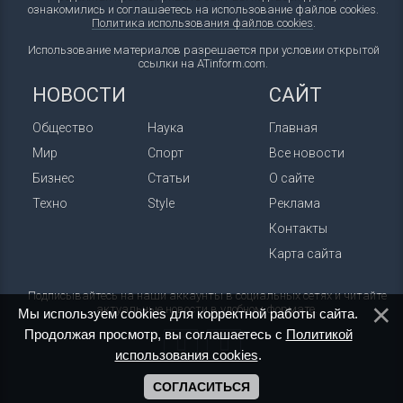
ознакомились и соглашаетесь на использование файлов cookies.
Политика использования файлов cookies
.
Использование материалов разрешается при условии открытой
ссылки на ATinform.com.
НОВОСТИ
САЙТ
Общество
Наука
Главная
Мир
Спорт
Все новости
Бизнес
Статьи
О сайте
Техно
Style
Реклама
Контакты
Карта сайта
Подписывайтесь на наши аккаунты в социальных сетях и читайте
актуальные новости в удобном формате.
Мы используем cookies для корректной работы сайта.
Продолжая просмотр, вы соглашаетесь с
Политикой
использования cookies
.
СОГЛАСИТЬСЯ