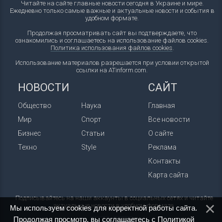
Читайте на сайте главные новости сегодня в Украине и мире.
Ежедневно только самые важные и актуальные новости и события в
удобном формате.
Продолжая просматривать сайт вы подтверждаете, что
ознакомились и соглашаетесь на использование файлов cookies.
Политика использования файлов cookies
.
Использование материалов разрешается при условии открытой
ссылки на ATinform.com.
НОВОСТИ
САЙТ
Общество
Наука
Главная
Мир
Спорт
Все новости
Бизнес
Статьи
О сайте
Техно
Style
Реклама
Контакты
Карта сайта
Подписывайтесь на наши аккаунты в социальных сетях и читайте
актуальные новости в удобном формате.
Мы используем cookies для корректной работы сайта.
Продолжая просмотр, вы соглашаетесь с
Политикой