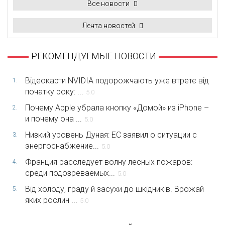
Все новости
Лента новостей
РЕКОМЕНДУЕМЫЕ НОВОСТИ
Відеокарти NVIDIA подорожчають уже втретє від
1.
початку року: ...
5.0
Почему Apple убрала кнопку «Домой» из iPhone –
2.
и почему она ...
5.0
Низкий уровень Дуная: ЕС заявил о ситуации с
3.
энергоснабжение...
5.0
Франция расследует волну лесных пожаров:
4.
среди подозреваемых...
5.0
Від холоду, граду й засухи до шкідників. Врожай
5.
яких рослин ...
5.0