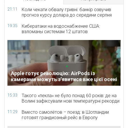
21:11
Коли чекати обвалу гривні: банкір озвучив
прогноз курсу долара до середини серпня
19:35
Кибератаки на водоснабжение США:
взломаны системам 12 штатов
Apple готує революцію: AirPods із
камерами можуть з’явитися вже цієї осені
15:33
Такого «пекла» не було понад 60 років: де на
Волині зафіксували нові температурні рекорди
11:29
Вместо самолётов – поезд: в Шотландии
готовят грандиозный рейс в Европу