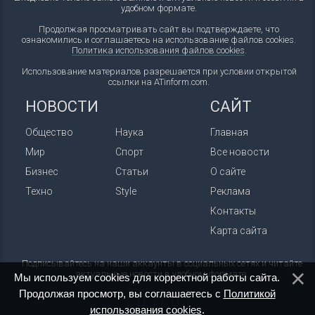
удобном формате.
Продолжая просматривать сайт вы подтверждаете, что
ознакомились и соглашаетесь на использование файлов cookies.
Политика использования файлов cookies
.
Использование материалов разрешается при условии открытой
ссылки на ATinform.com.
НОВОСТИ
САЙТ
Общество
Наука
Главная
Мир
Спорт
Все новости
Бизнес
Статьи
О сайте
Техно
Style
Реклама
Контакты
Карта сайта
Подписывайтесь на наши аккаунты в социальных сетях и читайте
актуальные новости в удобном формате.
Мы используем cookies для корректной работы сайта.
Продолжая просмотр, вы соглашаетесь с
Политикой
использования cookies
.