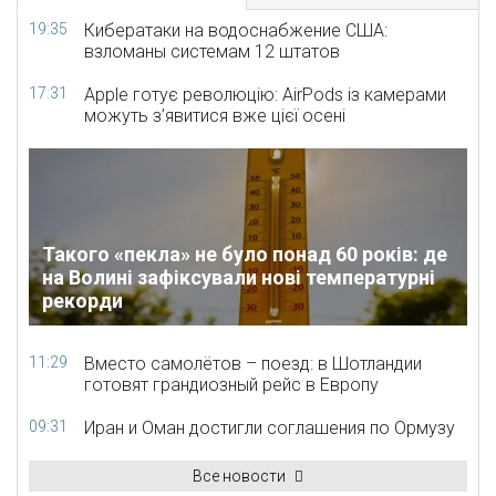
19:35
Кибератаки на водоснабжение США:
взломаны системам 12 штатов
17:31
Apple готує революцію: AirPods із камерами
можуть з’явитися вже цієї осені
Такого «пекла» не було понад 60 років: де
на Волині зафіксували нові температурні
рекорди
11:29
Вместо самолётов – поезд: в Шотландии
готовят грандиозный рейс в Европу
09:31
Иран и Оман достигли соглашения по Ормузу
Все новости