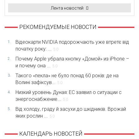
Лента новостей
РЕКОМЕНДУЕМЫЕ НОВОСТИ
Відеокарти NVIDIA подорожчають уже втретє від
1.
початку року: ...
5.0
Почему Apple убрала кнопку «Домой» из iPhone –
2.
и почему она ...
5.0
Такого «пекла» не було понад 60 років: де на
3.
Волині зафіксув...
5.0
Низкий уровень Дуная: ЕС заявил о ситуации с
4.
энергоснабжение...
5.0
Від холоду, граду й засухи до шкідників. Врожай
5.
яких рослин ...
5.0
КАЛЕНДАРЬ НОВОСТЕЙ