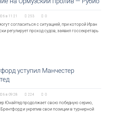
ие на Ормузский пролив — Рубио
026 в 11:21
253
0
огут согласиться с ситуацией, при которой Иран
ки регулирует проход судов, заявил госсекретарь
форд уступил Манчестер
тед
026 в 09:28
224
0
ер Юнайтед продолжает свою победную серию,
 Брентфорд и укрепив свои позиции в турнирной