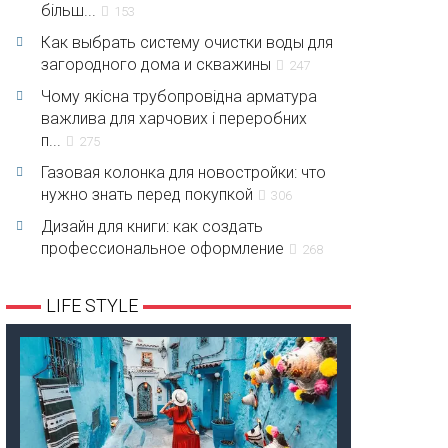
більш...
153
Как выбрать систему очистки воды для
загородного дома и скважины
247
Чому якісна трубопровідна арматура
важлива для харчових і переробних
п...
275
Газовая колонка для новостройки: что
нужно знать перед покупкой
306
Дизайн для книги: как создать
профессиональное оформление
268
LIFE STYLE