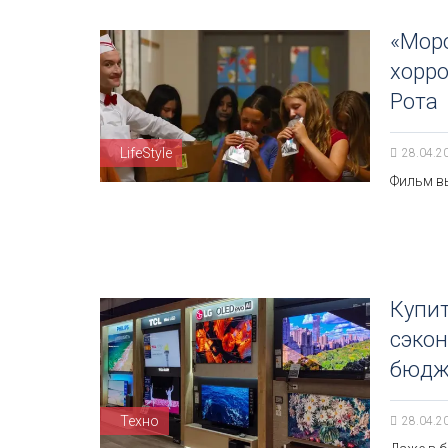
«Мор
хорро
Рота
LifeStyle
28.04.2
Фильм вы
Купит
сэкон
бюдж
Техно
28.04.2