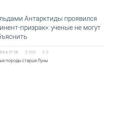
 льдами Антарктиды проявился
инент-призрак»: ученые не могут
бъяснить
026 в 07:28
253
0
ые породы старше Луны