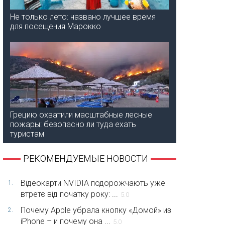
Не только лето: названо лучшее время
для посещения Марокко
Грецию охватили масштабные лесные
пожары: безопасно ли туда ехать
туристам
РЕКОМЕНДУЕМЫЕ НОВОСТИ
Відеокарти NVIDIA подорожчають уже
1.
втретє від початку року: ...
5.0
Почему Apple убрала кнопку «Домой» из
2.
iPhone – и почему она ...
5.0