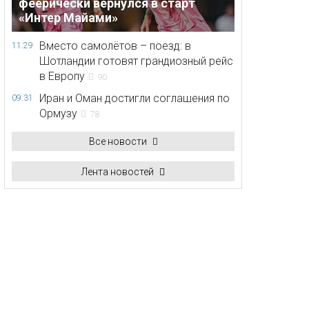
феерически вернулся в старт
«Интер Майами»
Вместо самолётов – поезд: в
11:29
Шотландии готовят грандиозный рейс
в Европу
90
Иран и Оман достигли соглашения по
09:31
Ормузу
78
Все новости
Лента новостей