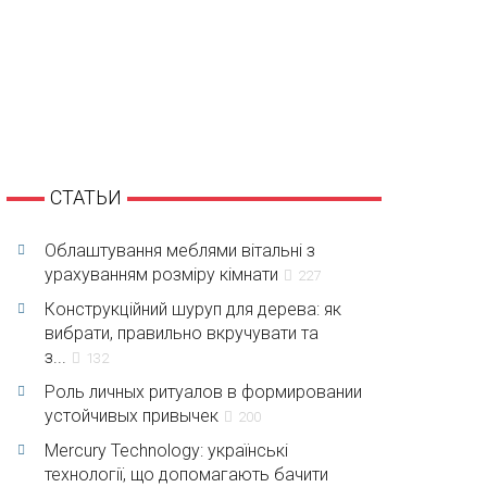
СТАТЬИ
Облаштування меблями вітальні з
урахуванням розміру кімнати
227
Конструкційний шуруп для дерева: як
вибрати, правильно вкручувати та
з...
132
Роль личных ритуалов в формировании
устойчивых привычек
200
Mercury Technology: українські
технології, що допомагають бачити