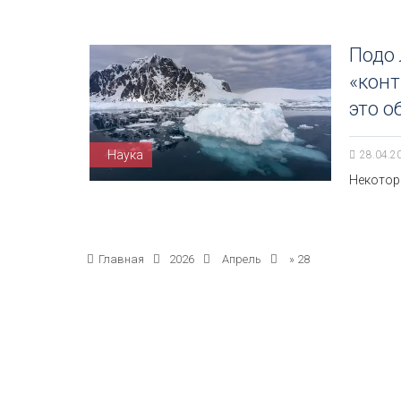
Подо
«конт
это о
Наука
28.04.2
Некотор
Главная
2026
Апрель
»
28