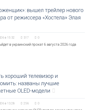
оженщик»: вышел трейлер нового
ра от режиссера «Хостела» Элая
026 в 15:32
317
0
йдет в украинский прокат 6 августа 2026 года
ь хороший телевизор и
омить: названы лучшие
етные OLED-модели
026 в 13:28
256
0