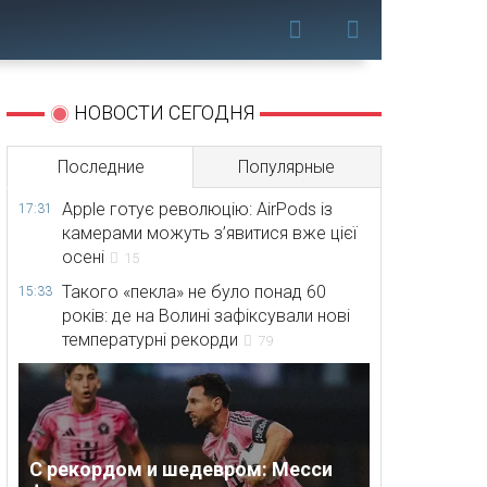
НОВОСТИ СЕГОДНЯ
Последние
Популярные
Apple готує революцію: AirPods із
17:31
камерами можуть з’явитися вже цієї
осені
15
Такого «пекла» не було понад 60
15:33
років: де на Волині зафіксували нові
температурні рекорди
79
С рекордом и шедевром: Месси