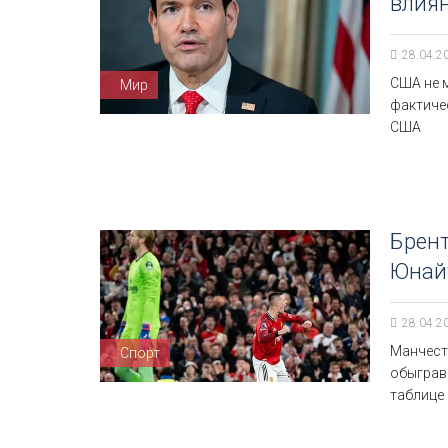
влиян
28.04.2
США не м
Мир
фактичес
США
Брент
Юнай
28.04.2
Манчест
Спорт
обыграв
таблице