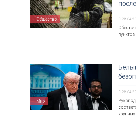
после
Общество
28.04.2
Обесточ
пунктов
Белы
безоп
28.04.2
Руковод
Мир
соответ
крупных