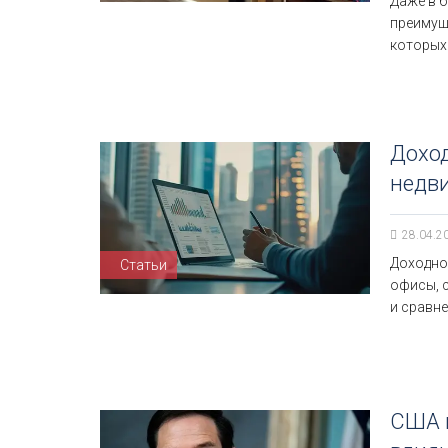
Даже в 
преимуще
которых
Дохо
недви
28.04.2
Доходно
Статьи
офисы, с
и сравн
США н