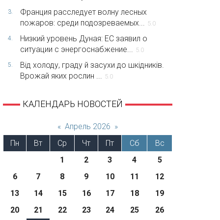
Франция расследует волну лесных
3.
пожаров: среди подозреваемых...
5.0
Низкий уровень Дуная: ЕС заявил о
4.
ситуации с энергоснабжение...
5.0
Від холоду, граду й засухи до шкідників.
5.
Врожай яких рослин ...
5.0
КАЛЕНДАРЬ НОВОСТЕЙ
«
Апрель 2026
»
Пн
Вт
Ср
Чт
Пт
Сб
Вс
1
2
3
4
5
6
7
8
9
10
11
12
13
14
15
16
17
18
19
20
21
22
23
24
25
26