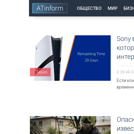
ATinform
ОБЩЕСТВО
МИР
БИЗ
Sony 
котор
инте
Техно
28.04.2
Если кон
временно
Опасн
извес