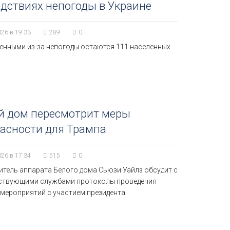
дствиях непогоды в Украине
026 в 19:33
289
0
енными из-за непогоды остаются 111 населенных
й дом пересмотрит меры
асности для Трампа
026 в 17:34
515
0
итель аппарата Белого дома Сьюзи Уайлз обсудит с
ствующими службами протоколы проведения
 мероприятий с участием президента