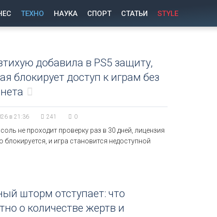
НЕС
ТЕХНО
НАУКА
СПОРТ
СТАТЬИ
STYLE
втихую добавила в PS5 защиту,
ая блокирует доступ к играм без
рнета
026 в 21:36
241
0
соль не проходит проверку раз в 30 дней, лицензия
 блокируется, и игра становится недоступной
ый шторм отступает: что
тно о количестве жертв и