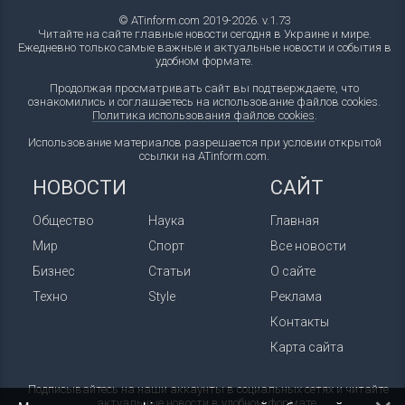
© ATinform.com 2019-2026. v.1.73
Читайте на сайте главные новости сегодня в Украине и мире.
Ежедневно только самые важные и актуальные новости и события в
удобном формате.
Продолжая просматривать сайт вы подтверждаете, что
ознакомились и соглашаетесь на использование файлов cookies.
Политика использования файлов cookies
.
Использование материалов разрешается при условии открытой
ссылки на ATinform.com.
НОВОСТИ
САЙТ
Общество
Наука
Главная
Мир
Спорт
Все новости
Бизнес
Статьи
О сайте
Техно
Style
Реклама
Контакты
Карта сайта
Подписывайтесь на наши аккаунты в социальных сетях и читайте
актуальные новости в удобном формате.