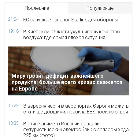
Последние
Популярные
21:24
ЕС запускает аналог Starlink для обороны
19:18
В Киевской области ухудшилось качество
воздуха: где самая плохая ситуация
Миру грозит дефицит важнейшего
продукта: больше всего кризис скажется
на Европе
15:23
З вересня черги в аеропортах Європи можуть
стати ще довшими: правила EES посилюються
13:35
В стиле аниме: в Испании создали
футуристический электробайк с запасом хода
225 км (фото)