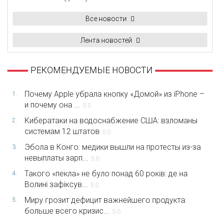
Все новости
Лента новостей
РЕКОМЕНДУЕМЫЕ НОВОСТИ
Почему Apple убрала кнопку «Домой» из iPhone –
1.
и почему она ...
5.0
Кибератаки на водоснабжение США: взломаны
2.
системам 12 штатов
5.0
Эбола в Конго: медики вышли на протесты из-за
3.
невыплаты зарп...
5.0
Такого «пекла» не було понад 60 років: де на
4.
Волині зафіксув...
5.0
Миру грозит дефицит важнейшего продукта:
5.
больше всего кризис...
5.0