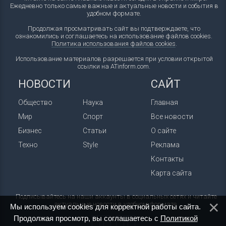
Ежедневно только самые важные и актуальные новости и события в
удобном формате.
Продолжая просматривать сайт вы подтверждаете, что
ознакомились и соглашаетесь на использование файлов cookies.
Политика использования файлов cookies
.
Использование материалов разрешается при условии открытой
ссылки на ATinform.com.
НОВОСТИ
САЙТ
Общество
Наука
Главная
Мир
Спорт
Все новости
Бизнес
Статьи
О сайте
Техно
Style
Реклама
Контакты
Карта сайта
Подписывайтесь на наши аккаунты в социальных сетях и читайте
актуальные новости в удобном формате.
Мы используем cookies для корректной работы сайта.
Продолжая просмотр, вы соглашаетесь с
Политикой