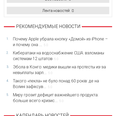
Лента новостей
РЕКОМЕНДУЕМЫЕ НОВОСТИ
Почему Apple убрала кнопку «Домой» из iPhone –
1.
и почему она ...
5.0
Кибератаки на водоснабжение США: взломаны
2.
системам 12 штатов
5.0
Эбола в Конго: медики вышли на протесты из-за
3.
невыплаты зарп...
5.0
Такого «пекла» не було понад 60 років: де на
4.
Волині зафіксув...
5.0
Миру грозит дефицит важнейшего продукта:
5.
больше всего кризис...
5.0
КАЛЕНДАРЬ НОВОСТЕЙ