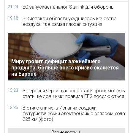
21:24
ЕС запускает аналог Starlink для обороны
19:18
В Киевской области ухудшилось качество
воздуха: где самая плохая ситуация
Миру грозит дефицит важнейшего
продукта: больше всего кризис скажется
на Европе
15:23
З вересня черги в аеропортах Європи можуть
стати ще довшими: правила EES посилюються
13:35
В стиле аниме: в Испании создали
футуристический электробайк с запасом хода
225 км (фото)
Все новости